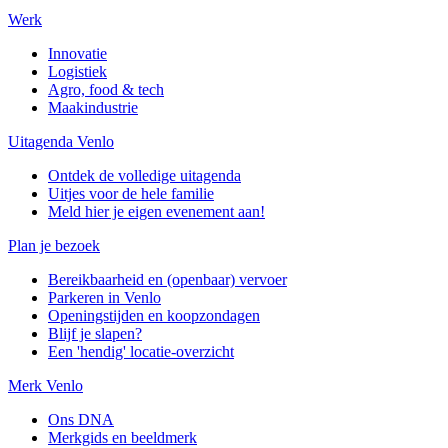
Werk
Innovatie
Logistiek
Agro, food & tech
Maakindustrie
Uitagenda Venlo
Ontdek de volledige uitagenda
Uitjes voor de hele familie
Meld hier je eigen evenement aan!
Plan je bezoek
Bereikbaarheid en (openbaar) vervoer
Parkeren in Venlo
Openingstijden en koopzondagen
Blijf je slapen?
Een 'hendig' locatie-overzicht
Merk Venlo
Ons DNA
Merkgids en beeldmerk