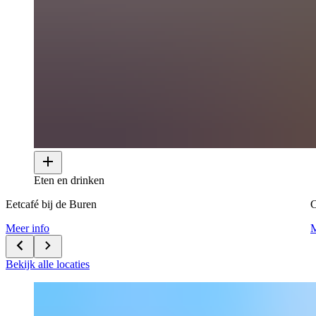
Eten en drinken
Eetcafé bij de Buren
Meer info
M
Bekijk alle locaties