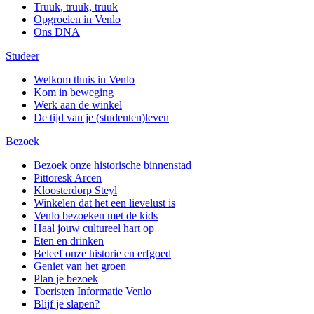
Truuk, truuk, truuk
Opgroeien in Venlo
Ons DNA
Studeer
Welkom thuis in Venlo
Kom in beweging
Werk aan de winkel
De tijd van je (studenten)leven
Bezoek
Bezoek onze historische binnenstad
Pittoresk Arcen
Kloosterdorp Steyl
Winkelen dat het een lievelust is
Venlo bezoeken met de kids
Haal jouw cultureel hart op
Eten en drinken
Beleef onze historie en erfgoed
Geniet van het groen
Plan je bezoek
Toeristen Informatie Venlo
Blijf je slapen?