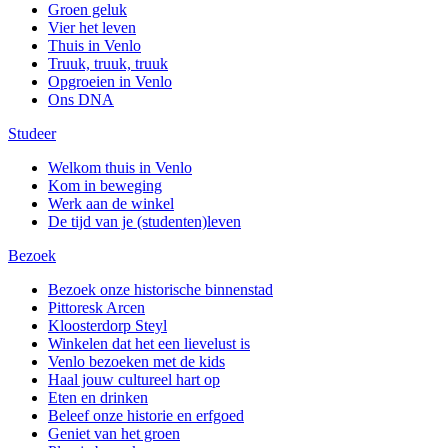
Groen geluk
Vier het leven
Thuis in Venlo
Truuk, truuk, truuk
Opgroeien in Venlo
Ons DNA
Studeer
Welkom thuis in Venlo
Kom in beweging
Werk aan de winkel
De tijd van je (studenten)leven
Bezoek
Bezoek onze historische binnenstad
Pittoresk Arcen
Kloosterdorp Steyl
Winkelen dat het een lievelust is
Venlo bezoeken met de kids
Haal jouw cultureel hart op
Eten en drinken
Beleef onze historie en erfgoed
Geniet van het groen