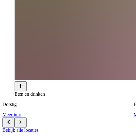
Eten en drinken
Dorstig
B
Meer info
M
Bekijk alle locaties