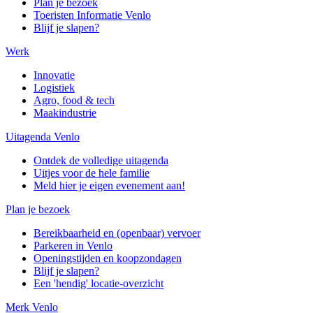
Plan je bezoek
Toeristen Informatie Venlo
Blijf je slapen?
Werk
Innovatie
Logistiek
Agro, food & tech
Maakindustrie
Uitagenda Venlo
Ontdek de volledige uitagenda
Uitjes voor de hele familie
Meld hier je eigen evenement aan!
Plan je bezoek
Bereikbaarheid en (openbaar) vervoer
Parkeren in Venlo
Openingstijden en koopzondagen
Blijf je slapen?
Een 'hendig' locatie-overzicht
Merk Venlo