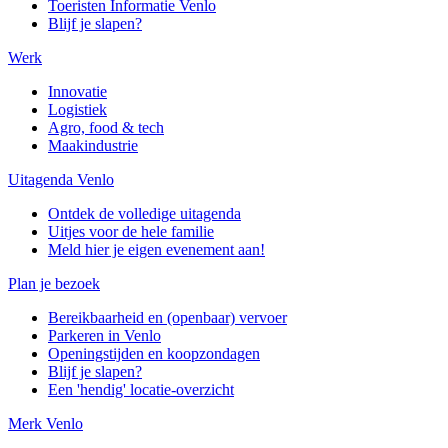
Toeristen Informatie Venlo
Blijf je slapen?
Werk
Innovatie
Logistiek
Agro, food & tech
Maakindustrie
Uitagenda Venlo
Ontdek de volledige uitagenda
Uitjes voor de hele familie
Meld hier je eigen evenement aan!
Plan je bezoek
Bereikbaarheid en (openbaar) vervoer
Parkeren in Venlo
Openingstijden en koopzondagen
Blijf je slapen?
Een 'hendig' locatie-overzicht
Merk Venlo