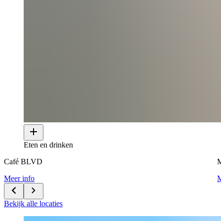
Eten en drinken
Café BLVD
Meer info
M
Bekijk alle locaties