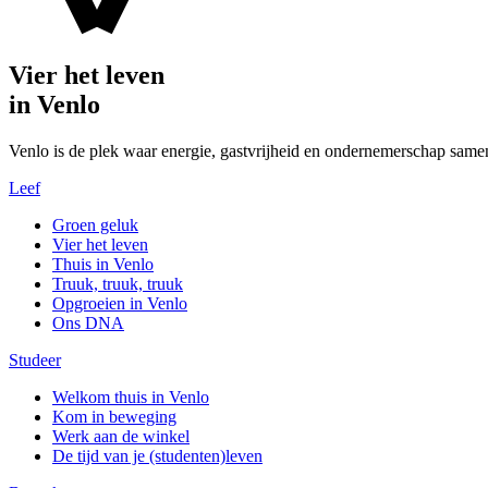
Vier het leven
in Venlo
Venlo is de plek waar energie, gastvrijheid en ondernemerschap same
Leef
Groen geluk
Vier het leven
Thuis in Venlo
Truuk, truuk, truuk
Opgroeien in Venlo
Ons DNA
Studeer
Welkom thuis in Venlo
Kom in beweging
Werk aan de winkel
De tijd van je (studenten)leven