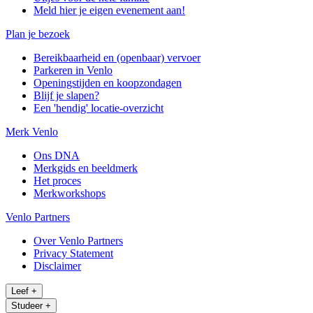
Meld hier je eigen evenement aan!
Plan je bezoek
Bereikbaarheid en (openbaar) vervoer
Parkeren in Venlo
Openingstijden en koopzondagen
Blijf je slapen?
Een 'hendig' locatie-overzicht
Merk Venlo
Ons DNA
Merkgids en beeldmerk
Het proces
Merkworkshops
Venlo Partners
Over Venlo Partners
Privacy Statement
Disclaimer
Leef
+
Studeer
+