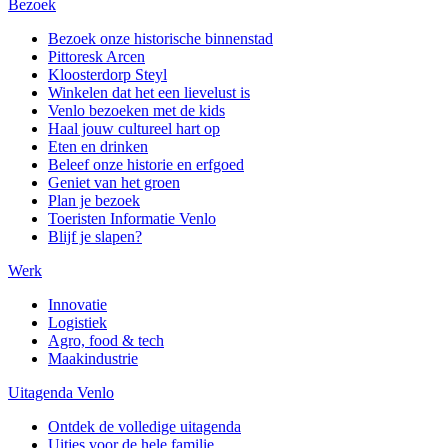
Bezoek
Bezoek onze historische binnenstad
Pittoresk Arcen
Kloosterdorp Steyl
Winkelen dat het een lievelust is
Venlo bezoeken met de kids
Haal jouw cultureel hart op
Eten en drinken
Beleef onze historie en erfgoed
Geniet van het groen
Plan je bezoek
Toeristen Informatie Venlo
Blijf je slapen?
Werk
Innovatie
Logistiek
Agro, food & tech
Maakindustrie
Uitagenda Venlo
Ontdek de volledige uitagenda
Uitjes voor de hele familie