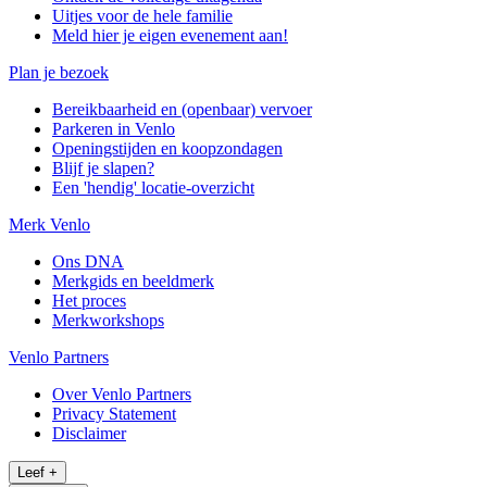
Uitjes voor de hele familie
Meld hier je eigen evenement aan!
Plan je bezoek
Bereikbaarheid en (openbaar) vervoer
Parkeren in Venlo
Openingstijden en koopzondagen
Blijf je slapen?
Een 'hendig' locatie-overzicht
Merk Venlo
Ons DNA
Merkgids en beeldmerk
Het proces
Merkworkshops
Venlo Partners
Over Venlo Partners
Privacy Statement
Disclaimer
Leef
+