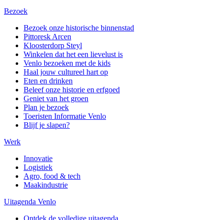
Bezoek
Bezoek onze historische binnenstad
Pittoresk Arcen
Kloosterdorp Steyl
Winkelen dat het een lievelust is
Venlo bezoeken met de kids
Haal jouw cultureel hart op
Eten en drinken
Beleef onze historie en erfgoed
Geniet van het groen
Plan je bezoek
Toeristen Informatie Venlo
Blijf je slapen?
Werk
Innovatie
Logistiek
Agro, food & tech
Maakindustrie
Uitagenda Venlo
Ontdek de volledige uitagenda