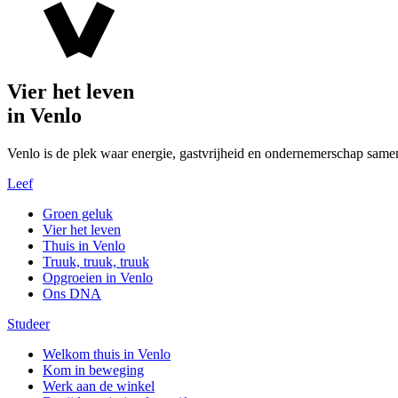
Vier het leven
in Venlo
Venlo is de plek waar energie, gastvrijheid en ondernemerschap same
Leef
Groen geluk
Vier het leven
Thuis in Venlo
Truuk, truuk, truuk
Opgroeien in Venlo
Ons DNA
Studeer
Welkom thuis in Venlo
Kom in beweging
Werk aan de winkel