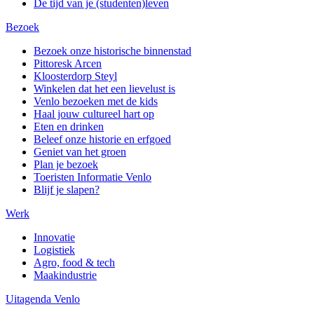
De tijd van je (studenten)leven
Bezoek
Bezoek onze historische binnenstad
Pittoresk Arcen
Kloosterdorp Steyl
Winkelen dat het een lievelust is
Venlo bezoeken met de kids
Haal jouw cultureel hart op
Eten en drinken
Beleef onze historie en erfgoed
Geniet van het groen
Plan je bezoek
Toeristen Informatie Venlo
Blijf je slapen?
Werk
Innovatie
Logistiek
Agro, food & tech
Maakindustrie
Uitagenda Venlo