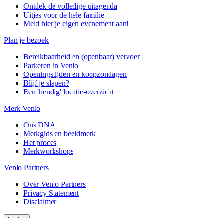
Ontdek de volledige uitagenda
Uitjes voor de hele familie
Meld hier je eigen evenement aan!
Plan je bezoek
Bereikbaarheid en (openbaar) vervoer
Parkeren in Venlo
Openingstijden en koopzondagen
Blijf je slapen?
Een 'hendig' locatie-overzicht
Merk Venlo
Ons DNA
Merkgids en beeldmerk
Het proces
Merkworkshops
Venlo Partners
Over Venlo Partners
Privacy Statement
Disclaimer