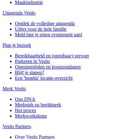
Maakindustrie
Uitagenda Venlo
Ontdek de volledige uitagenda
Uitjes voor de hele familie
Meld hier je eigen evenement aan!
Plan je bezoek
Bereikbaarheid en (openbaar) vervoer
Parkeren in Venlo
Openingstijden en koopzondagen
Blijf je slapen?
Een 'hendig' locatie-overzicht
Merk Venlo
Ons DNA
Merkgids en beeldmerk
Het proces
Merkworkshops
Venlo Partners
Over Venlo Partners