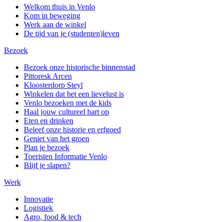
Welkom thuis in Venlo
Kom in beweging
Werk aan de winkel
De tijd van je (studenten)leven
Bezoek
Bezoek onze historische binnenstad
Pittoresk Arcen
Kloosterdorp Steyl
Winkelen dat het een lievelust is
Venlo bezoeken met de kids
Haal jouw cultureel hart op
Eten en drinken
Beleef onze historie en erfgoed
Geniet van het groen
Plan je bezoek
Toeristen Informatie Venlo
Blijf je slapen?
Werk
Innovatie
Logistiek
Agro, food & tech