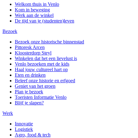
Welkom thuis in Venlo
Kom in beweging
Werk aan de winkel
De tijd van je (studenten)leven
Bezoek
Bezoek onze historische binnenstad
Pittoresk Arcen
Kloosterdorp Steyl
Winkelen dat het een lievelust is
Venlo bezoeken met de kids
Haal jouw cultureel hart op
Eten en drinken
Beleef onze historie en erfgoed
Geniet van het groen
Plan je bezoek
Toeristen Informatie Venlo
Blijf je slapen?
Werk
Innovatie
Logistiek
Agro, food & tech