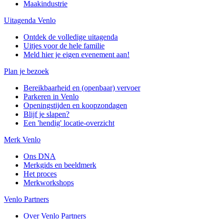
Maakindustrie
Uitagenda Venlo
Ontdek de volledige uitagenda
Uitjes voor de hele familie
Meld hier je eigen evenement aan!
Plan je bezoek
Bereikbaarheid en (openbaar) vervoer
Parkeren in Venlo
Openingstijden en koopzondagen
Blijf je slapen?
Een 'hendig' locatie-overzicht
Merk Venlo
Ons DNA
Merkgids en beeldmerk
Het proces
Merkworkshops
Venlo Partners
Over Venlo Partners