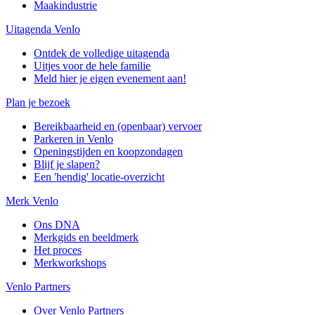
Maakindustrie
Uitagenda Venlo
Ontdek de volledige uitagenda
Uitjes voor de hele familie
Meld hier je eigen evenement aan!
Plan je bezoek
Bereikbaarheid en (openbaar) vervoer
Parkeren in Venlo
Openingstijden en koopzondagen
Blijf je slapen?
Een 'hendig' locatie-overzicht
Merk Venlo
Ons DNA
Merkgids en beeldmerk
Het proces
Merkworkshops
Venlo Partners
Over Venlo Partners