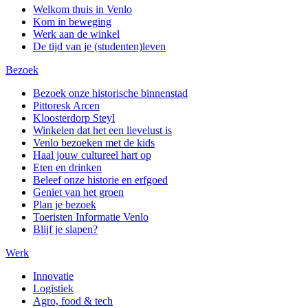
Welkom thuis in Venlo
Kom in beweging
Werk aan de winkel
De tijd van je (studenten)leven
Bezoek
Bezoek onze historische binnenstad
Pittoresk Arcen
Kloosterdorp Steyl
Winkelen dat het een lievelust is
Venlo bezoeken met de kids
Haal jouw cultureel hart op
Eten en drinken
Beleef onze historie en erfgoed
Geniet van het groen
Plan je bezoek
Toeristen Informatie Venlo
Blijf je slapen?
Werk
Innovatie
Logistiek
Agro, food & tech