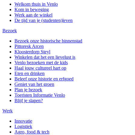
Welkom thuis in Venlo
Kom in beweging
Werk aan de winkel
De tijd van je (studenten)leven
Bezoek
Bezoek onze historische binnenstad
Pittoresk Arcen
Kloosterdorp Steyl
Winkelen dat het een lievelust is
Venlo bezoeken met de kids
Haal jouw cultureel hart op
Eten en drinken
Beleef onze historie en erfgoed
Geniet van het groen
Plan je bezoek
Toeristen Informatie Venlo
Blijf je slapen?
Werk
Innovatie
Logistiek
Agro, food & tech