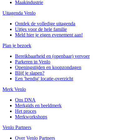
Maakindustrie
Uitagenda Venlo
Ontdek de volledige uitagenda
Uitjes voor de hele familie
Meld hier je eigen evenement aan!
Plan je bezoek
Bereikbaarheid en (openbaar) vervoer
Parkeren in Venlo
Openingstijden en koopzondagen
Blijf je slapen?
Een 'hendig' locatie-overzicht
Merk Venlo
Ons DNA
Merkgids en beeldmerk
Het proces
Merkworkshops
Venlo Partners
Over Venlo Partners