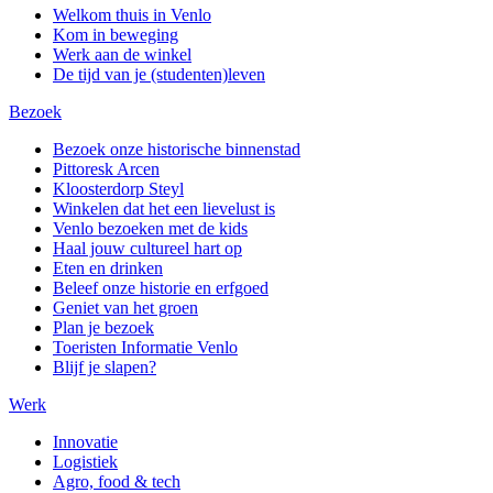
Welkom thuis in Venlo
Kom in beweging
Werk aan de winkel
De tijd van je (studenten)leven
Bezoek
Bezoek onze historische binnenstad
Pittoresk Arcen
Kloosterdorp Steyl
Winkelen dat het een lievelust is
Venlo bezoeken met de kids
Haal jouw cultureel hart op
Eten en drinken
Beleef onze historie en erfgoed
Geniet van het groen
Plan je bezoek
Toeristen Informatie Venlo
Blijf je slapen?
Werk
Innovatie
Logistiek
Agro, food & tech