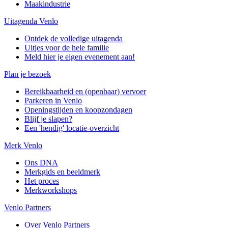
Maakindustrie
Uitagenda Venlo
Ontdek de volledige uitagenda
Uitjes voor de hele familie
Meld hier je eigen evenement aan!
Plan je bezoek
Bereikbaarheid en (openbaar) vervoer
Parkeren in Venlo
Openingstijden en koopzondagen
Blijf je slapen?
Een 'hendig' locatie-overzicht
Merk Venlo
Ons DNA
Merkgids en beeldmerk
Het proces
Merkworkshops
Venlo Partners
Over Venlo Partners