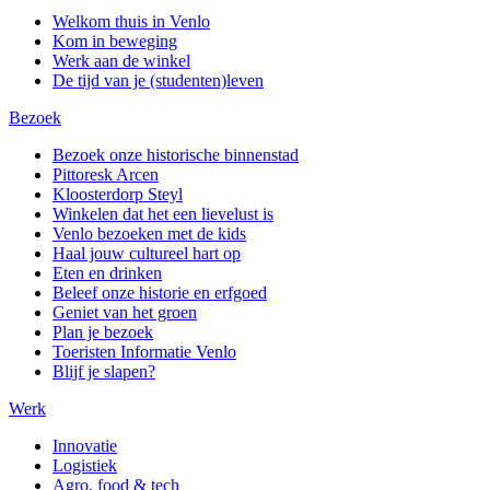
Welkom thuis in Venlo
Kom in beweging
Werk aan de winkel
De tijd van je (studenten)leven
Bezoek
Bezoek onze historische binnenstad
Pittoresk Arcen
Kloosterdorp Steyl
Winkelen dat het een lievelust is
Venlo bezoeken met de kids
Haal jouw cultureel hart op
Eten en drinken
Beleef onze historie en erfgoed
Geniet van het groen
Plan je bezoek
Toeristen Informatie Venlo
Blijf je slapen?
Werk
Innovatie
Logistiek
Agro, food & tech