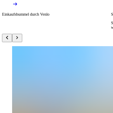
Einkaufsbummel durch Venlo
S
S
w