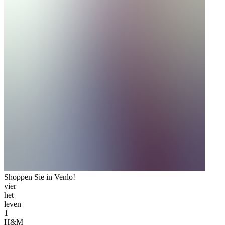
Shoppen Sie in Venlo!
vier
het
leven
1
H&M