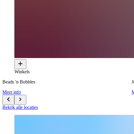
Winkels
Beads 'n Bobbles
J
Meer info
M
Bekijk alle locaties