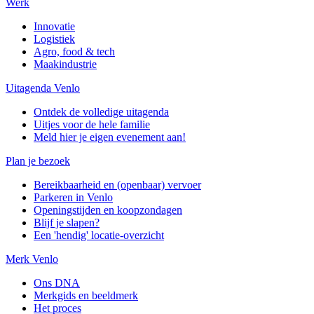
Werk
Innovatie
Logistiek
Agro, food & tech
Maakindustrie
Uitagenda Venlo
Ontdek de volledige uitagenda
Uitjes voor de hele familie
Meld hier je eigen evenement aan!
Plan je bezoek
Bereikbaarheid en (openbaar) vervoer
Parkeren in Venlo
Openingstijden en koopzondagen
Blijf je slapen?
Een 'hendig' locatie-overzicht
Merk Venlo
Ons DNA
Merkgids en beeldmerk
Het proces