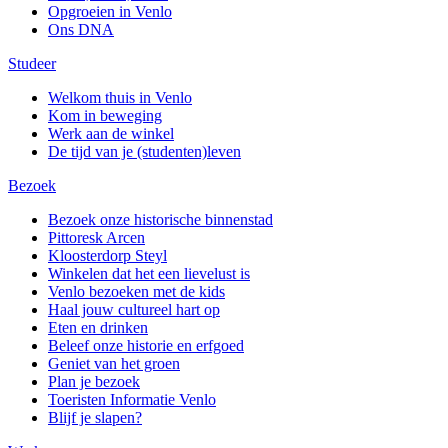
Opgroeien in Venlo
Ons DNA
Studeer
Welkom thuis in Venlo
Kom in beweging
Werk aan de winkel
De tijd van je (studenten)leven
Bezoek
Bezoek onze historische binnenstad
Pittoresk Arcen
Kloosterdorp Steyl
Winkelen dat het een lievelust is
Venlo bezoeken met de kids
Haal jouw cultureel hart op
Eten en drinken
Beleef onze historie en erfgoed
Geniet van het groen
Plan je bezoek
Toeristen Informatie Venlo
Blijf je slapen?