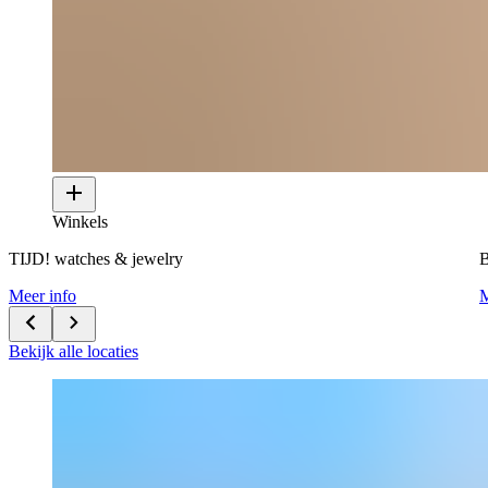
Winkels
TIJD! watches & jewelry
B
Meer info
M
Bekijk alle locaties