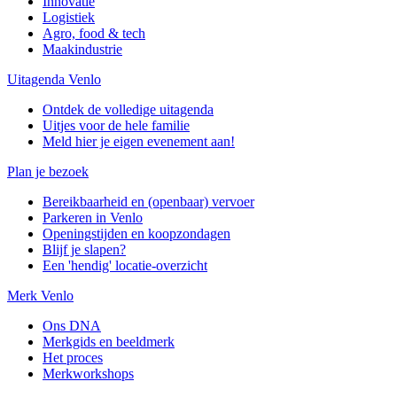
Innovatie
Logistiek
Agro, food & tech
Maakindustrie
Uitagenda Venlo
Ontdek de volledige uitagenda
Uitjes voor de hele familie
Meld hier je eigen evenement aan!
Plan je bezoek
Bereikbaarheid en (openbaar) vervoer
Parkeren in Venlo
Openingstijden en koopzondagen
Blijf je slapen?
Een 'hendig' locatie-overzicht
Merk Venlo
Ons DNA
Merkgids en beeldmerk
Het proces
Merkworkshops