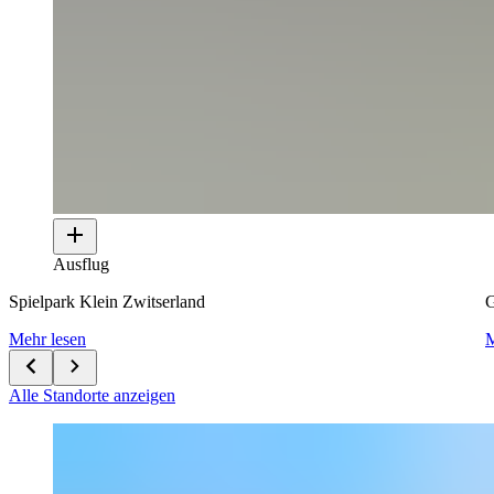
Ausflug
Spielpark Klein Zwitserland
G
Mehr lesen
M
Alle Standorte anzeigen