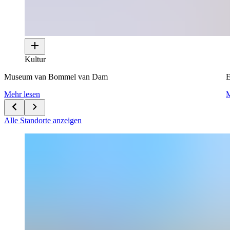
Kultur
Museum van Bommel van Dam
E
Mehr lesen
M
Alle Standorte anzeigen