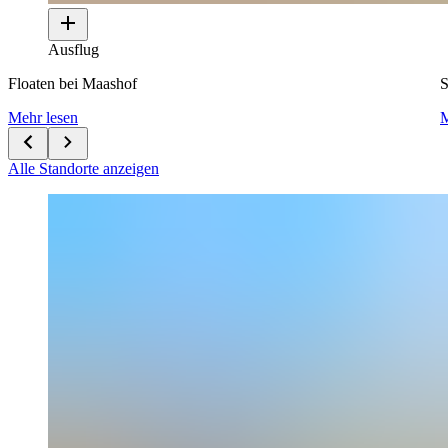
Ausflug
Floaten bei Maashof
Mehr lesen
M
Alle Standorte anzeigen