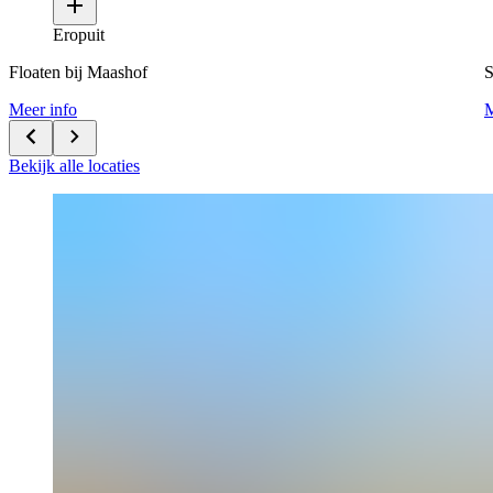
Eropuit
Floaten bij Maashof
Meer info
M
Bekijk alle locaties