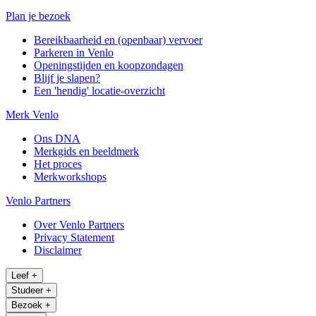
Plan je bezoek
Bereikbaarheid en (openbaar) vervoer
Parkeren in Venlo
Openingstijden en koopzondagen
Blijf je slapen?
Een 'hendig' locatie-overzicht
Merk Venlo
Ons DNA
Merkgids en beeldmerk
Het proces
Merkworkshops
Venlo Partners
Over Venlo Partners
Privacy Statement
Disclaimer
Leef
+
Studeer
+
Bezoek
+