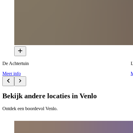
De Achtertuin
I
Meer info
M
Bekijk andere locaties in Venlo
Ontdek een boordevol Venlo.