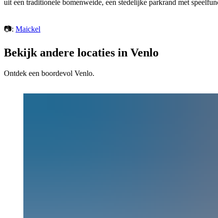
uit een traditionele bomenweide, een stedelijke parkrand met speelfun
📷:
Maickel
Bekijk andere locaties in Venlo
Ontdek een boordevol Venlo.