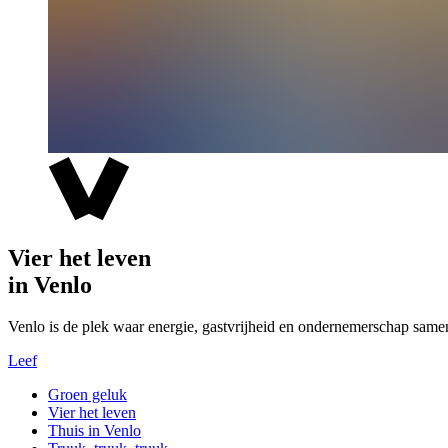
Vier het leven
in Venlo
Venlo is de plek waar energie, gastvrijheid en ondernemerschap same
Leef
Groen geluk
Vier het leven
Thuis in Venlo