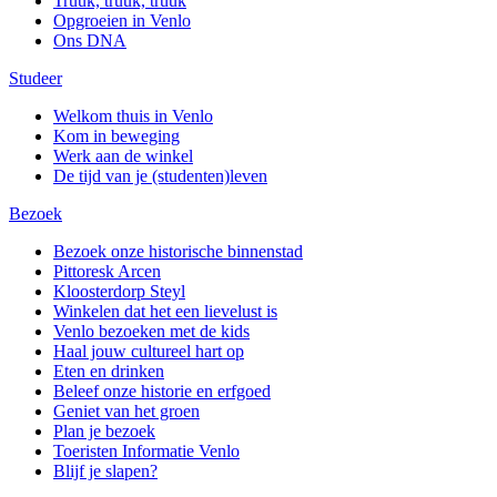
Truuk, truuk, truuk
Opgroeien in Venlo
Ons DNA
Studeer
Welkom thuis in Venlo
Kom in beweging
Werk aan de winkel
De tijd van je (studenten)leven
Bezoek
Bezoek onze historische binnenstad
Pittoresk Arcen
Kloosterdorp Steyl
Winkelen dat het een lievelust is
Venlo bezoeken met de kids
Haal jouw cultureel hart op
Eten en drinken
Beleef onze historie en erfgoed
Geniet van het groen
Plan je bezoek
Toeristen Informatie Venlo
Blijf je slapen?