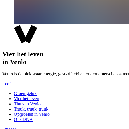
Vier het leven
in Venlo
Venlo is de plek waar energie, gastvrijheid en ondernemerschap same
Leef
Groen geluk
Vier het leven
Thuis in Venlo
Truuk, truuk, truuk
Opgroeien in Venlo
Ons DNA