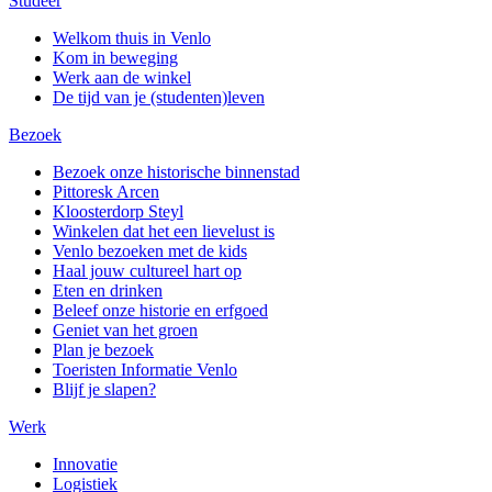
Studeer
Welkom thuis in Venlo
Kom in beweging
Werk aan de winkel
De tijd van je (studenten)leven
Bezoek
Bezoek onze historische binnenstad
Pittoresk Arcen
Kloosterdorp Steyl
Winkelen dat het een lievelust is
Venlo bezoeken met de kids
Haal jouw cultureel hart op
Eten en drinken
Beleef onze historie en erfgoed
Geniet van het groen
Plan je bezoek
Toeristen Informatie Venlo
Blijf je slapen?
Werk
Innovatie
Logistiek