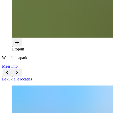
Eropuit
Wilhelminapark
Meer info
Bekijk alle locaties