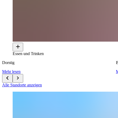
Essen und Trinken
Dorstig
B
Mehr lesen
M
Alle Standorte anzeigen