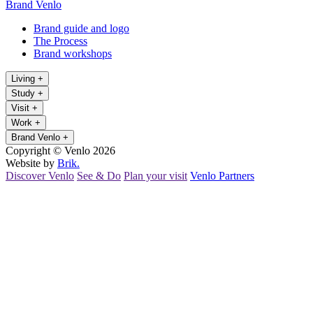
Brand Venlo
Brand guide and logo
The Process
Brand workshops
Living
+
Study
+
Visit
+
Work
+
Brand Venlo
+
Copyright © Venlo 2026
Website by
Brik.
Discover Venlo
See & Do
Plan your visit
Venlo Partners