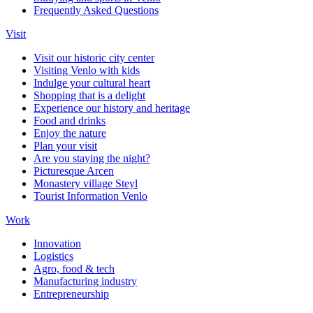
Frequently Asked Questions
Visit
Visit our historic city center
Visiting Venlo with kids
Indulge your cultural heart
Shopping that is a delight
Experience our history and heritage
Food and drinks
Enjoy the nature
Plan your visit
Are you staying the night?
Picturesque Arcen
Monastery village Steyl
Tourist Information Venlo
Work
Innovation
Logistics
Agro, food & tech
Manufacturing industry
Entrepreneurship