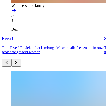
With the whole family
01
Jan
31
Dec
Feest!
Take Five /
Ontdek in het Limburgs Museum alle feesten die in onze
T
provincie gevierd worden
i