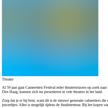
Theater
Al 59 jaar gaat Cameretten Festival ieder theaterseizoen op zoek naa
Den Haag, kunnen zich nu presenteren in vele theaters in het land.
Zorg dat je er bij bent, want dit is de nieuwe generatie cabaretiers 
juweeltjes: Alles is mogelijk tijdens de finalistentour. Bij het kopen 