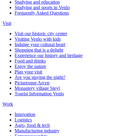
Studying and education
Studying and sports in Venlo
Frequently Asked Questions
Visit
Visit our historic city center
Visiting Venlo with kids
Indulge your cultural heart
Shopping that is a delight
Experience our history and heritage
Food and drinks
Enjoy the nature
Plan your visit
Are you staying the night?
Picturesque Arcen
Monastery village Steyl
Tourist Information Venlo
Work
Innovation
Logistics
Agro, food & tech
Manufacturing industry