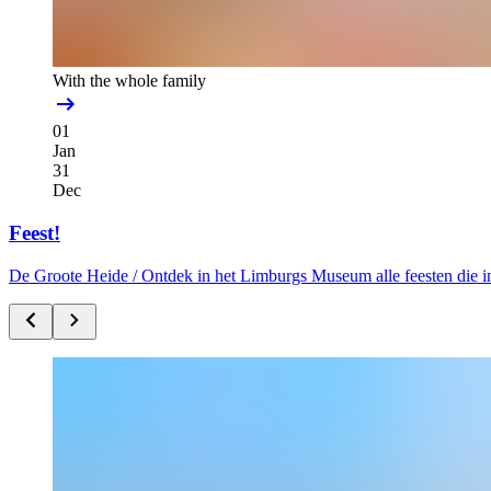
With the whole family
01
Jan
31
Dec
Feest!
De Groote Heide /
Ontdek in het Limburgs Museum alle feesten die i