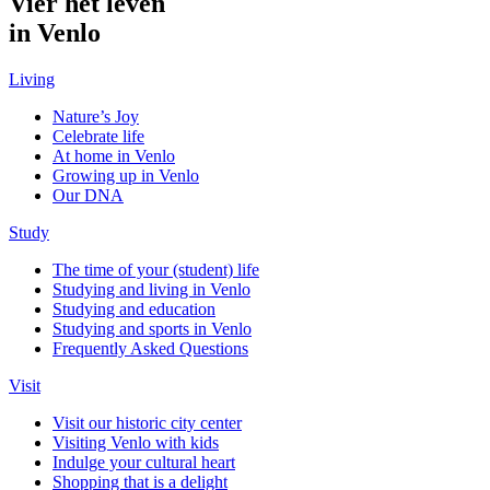
Vier het leven
in Venlo
Living
Nature’s Joy
Celebrate life
At home in Venlo
Growing up in Venlo
Our DNA
Study
The time of your (student) life
Studying and living in Venlo
Studying and education
Studying and sports in Venlo
Frequently Asked Questions
Visit
Visit our historic city center
Visiting Venlo with kids
Indulge your cultural heart
Shopping that is a delight