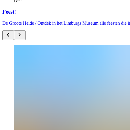
Dec
Feest!
De Groote Heide /
Ontdek in het Limburgs Museum alle feesten die i