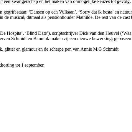
t dit een zwangerschap en het maken van onmogelijke keuzes tot gevolg.
 gegrift staan: ‘Dansen op een Vulkaan’, ‘Sorry dat ik besta’ en natuu
 in de musical, ditmaal als pensionhouder Mathilde. De rest van de cast
(‘De Hospita’, ‘Blind Date’), scriptschrijver Dick van den Heuvel (‘Wa
e erven Schmidt en Bannink maken zij een nieuwe bewerking, gebaseerd 
ek, glitter en glamour en de scherpe pen van Annie M.G Schmidt.
kkorting tot 1 september.