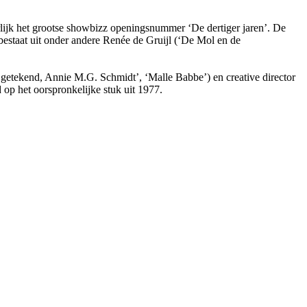
rlijk het grootse showbizz openingsnummer ‘De dertiger jaren’. De
 bestaat uit onder andere Renée de Gruijl (‘De Mol en de
s getekend, Annie M.G. Schmidt’, ‘Malle Babbe’) en creative director
op het oorspronkelijke stuk uit 1977.