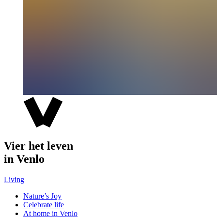
Vier het leven
in Venlo
Living
Nature’s Joy
Celebrate life
At home in Venlo