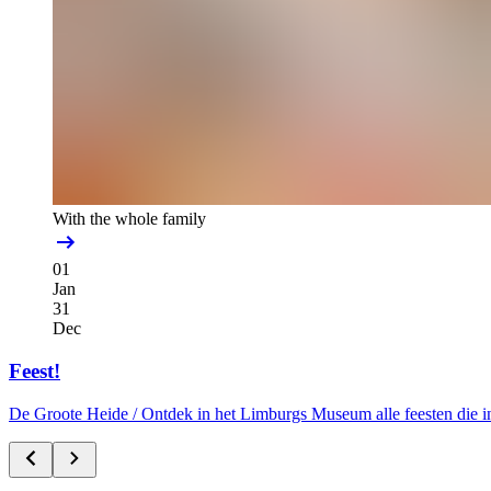
With the whole family
01
Jan
31
Dec
Feest!
De Groote Heide /
Ontdek in het Limburgs Museum alle feesten die i