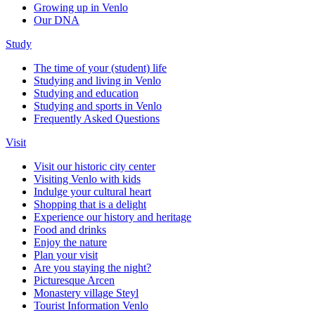
Growing up in Venlo
Our DNA
Study
The time of your (student) life
Studying and living in Venlo
Studying and education
Studying and sports in Venlo
Frequently Asked Questions
Visit
Visit our historic city center
Visiting Venlo with kids
Indulge your cultural heart
Shopping that is a delight
Experience our history and heritage
Food and drinks
Enjoy the nature
Plan your visit
Are you staying the night?
Picturesque Arcen
Monastery village Steyl
Tourist Information Venlo