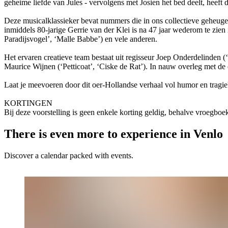
geheime liefde van Jules - vervolgens met Josien het bed deelt, heef
Deze musicalklassieker bevat nummers die in ons collectieve geheugen
inmiddels 80-jarige Gerrie van der Klei is na 47 jaar wederom te zien
Paradijsvogel’, ‘Malle Babbe’) en vele anderen.
Het ervaren creatieve team bestaat uit regisseur Joep Onderdelinden 
Maurice Wijnen (‘Petticoat’, ‘Ciske de Rat’). In nauw overleg met d
Laat je meevoeren door dit oer-Hollandse verhaal vol humor en tragi
KORTINGEN
Bij deze voorstelling is geen enkele korting geldig, behalve vroegboe
There is even more to experience in Venlo
Discover a calendar packed with events.