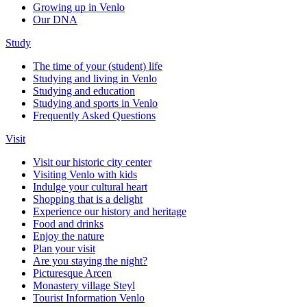
Growing up in Venlo
Our DNA
Study
The time of your (student) life
Studying and living in Venlo
Studying and education
Studying and sports in Venlo
Frequently Asked Questions
Visit
Visit our historic city center
Visiting Venlo with kids
Indulge your cultural heart
Shopping that is a delight
Experience our history and heritage
Food and drinks
Enjoy the nature
Plan your visit
Are you staying the night?
Picturesque Arcen
Monastery village Steyl
Tourist Information Venlo