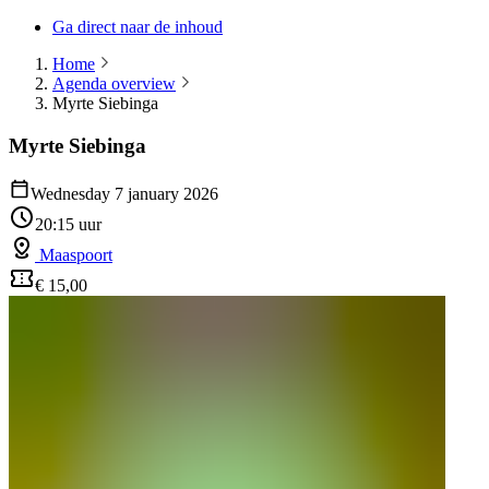
Ga direct naar de inhoud
Home
Agenda overview
Myrte Siebinga
Myrte Siebinga
Wednesday 7 january 2026
20:15 uur
Maaspoort
€ 15,00