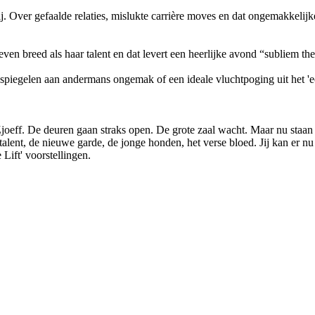
j. Over gefaalde relaties, mislukte carrière moves en dat ongemakkelijke 
ven breed als haar talent en dat levert een heerlijke avond “subliem t
 spiegelen aan andermans ongemak of een ideale vluchtpoging uit het 'e
k. Zjoeff. De deuren gaan straks open. De grote zaal wacht. Maar nu staa
lent, de nieuwe garde, de jonge honden, het verse bloed. Jij kan er nu b
 Lift' voorstellingen.