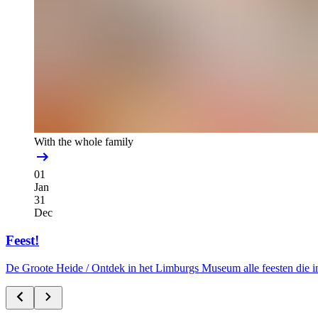
With the whole family
01
Jan
31
Dec
Feest!
De Groote Heide /
Ontdek in het Limburgs Museum alle feesten die i