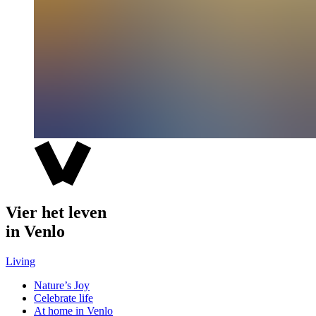
Vier het leven
in Venlo
Living
Nature’s Joy
Celebrate life
At home in Venlo