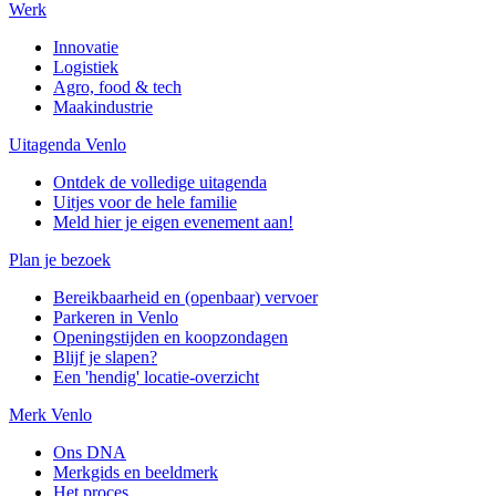
Werk
Innovatie
Logistiek
Agro, food & tech
Maakindustrie
Uitagenda Venlo
Ontdek de volledige uitagenda
Uitjes voor de hele familie
Meld hier je eigen evenement aan!
Plan je bezoek
Bereikbaarheid en (openbaar) vervoer
Parkeren in Venlo
Openingstijden en koopzondagen
Blijf je slapen?
Een 'hendig' locatie-overzicht
Merk Venlo
Ons DNA
Merkgids en beeldmerk
Het proces