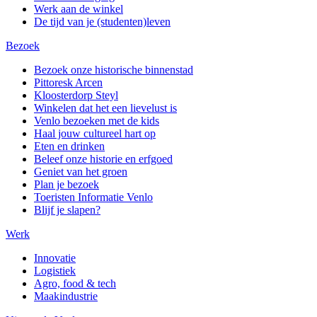
Werk aan de winkel
De tijd van je (studenten)leven
Bezoek
Bezoek onze historische binnenstad
Pittoresk Arcen
Kloosterdorp Steyl
Winkelen dat het een lievelust is
Venlo bezoeken met de kids
Haal jouw cultureel hart op
Eten en drinken
Beleef onze historie en erfgoed
Geniet van het groen
Plan je bezoek
Toeristen Informatie Venlo
Blijf je slapen?
Werk
Innovatie
Logistiek
Agro, food & tech
Maakindustrie