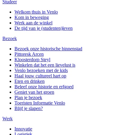
Studeer
Welkom thuis in Venlo
Kom in beweging
Werk aan de winkel
De tijd van je (studenten)leven
Bezoek
Bezoek onze historische binnenstad
Pittoresk Arcen
Kloosterdorp Steyl
Winkelen dat het een lievelust is
Venlo bezoeken met de kids
Haal jouw cultureel hart op
Eten en drinken
Beleef onze historie en erfgoed
Geniet van het groen
Plan je bezoek
Toeristen Informatie Venlo
Blijf je slapen?
Werk
Innovatie
Logistiek