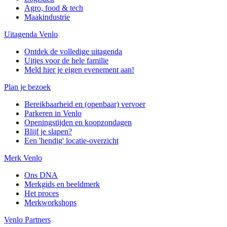
Agro, food & tech
Maakindustrie
Uitagenda Venlo
Ontdek de volledige uitagenda
Uitjes voor de hele familie
Meld hier je eigen evenement aan!
Plan je bezoek
Bereikbaarheid en (openbaar) vervoer
Parkeren in Venlo
Openingstijden en koopzondagen
Blijf je slapen?
Een 'hendig' locatie-overzicht
Merk Venlo
Ons DNA
Merkgids en beeldmerk
Het proces
Merkworkshops
Venlo Partners