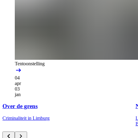
Tentoonstelling
04
apr
03
jan
Over de grens
Criminaliteit in Limburg
L
B