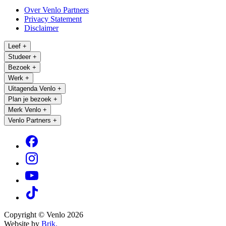
Over Venlo Partners
Privacy Statement
Disclaimer
Leef
+
Studeer
+
Bezoek
+
Werk
+
Uitagenda Venlo
+
Plan je bezoek
+
Merk Venlo
+
Venlo Partners
+
Copyright © Venlo 2026
Website by
Brik.