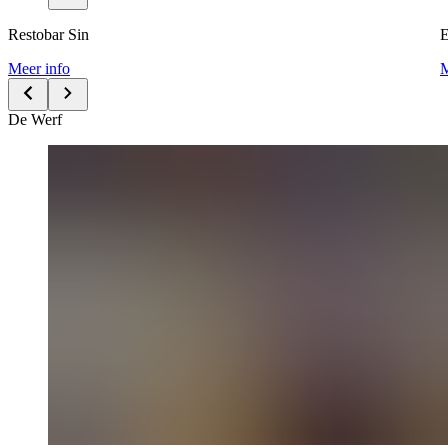
Restobar Sin
E
Meer info
M
De Werf