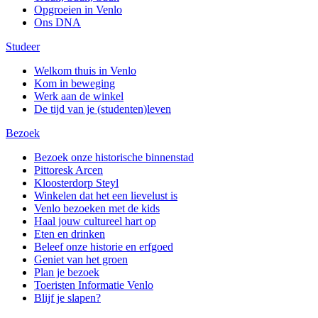
Opgroeien in Venlo
Ons DNA
Studeer
Welkom thuis in Venlo
Kom in beweging
Werk aan de winkel
De tijd van je (studenten)leven
Bezoek
Bezoek onze historische binnenstad
Pittoresk Arcen
Kloosterdorp Steyl
Winkelen dat het een lievelust is
Venlo bezoeken met de kids
Haal jouw cultureel hart op
Eten en drinken
Beleef onze historie en erfgoed
Geniet van het groen
Plan je bezoek
Toeristen Informatie Venlo
Blijf je slapen?