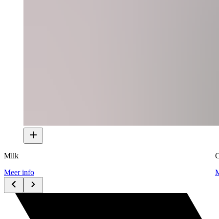
Milk
C
Meer info
M