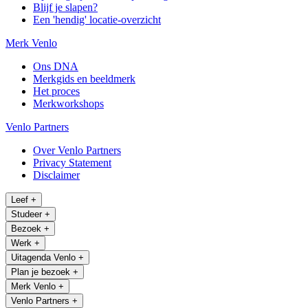
Blijf je slapen?
Een 'hendig' locatie-overzicht
Merk Venlo
Ons DNA
Merkgids en beeldmerk
Het proces
Merkworkshops
Venlo Partners
Over Venlo Partners
Privacy Statement
Disclaimer
Leef
+
Studeer
+
Bezoek
+
Werk
+
Uitagenda Venlo
+
Plan je bezoek
+
Merk Venlo
+
Venlo Partners
+