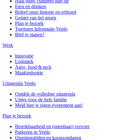
Haal jouw cultureel hart op
Eten en drinken
Beleef onze historie en erfgoed
Geniet van het groen
Plan je bezoek
Toeristen Informatie Venlo
Blijf je slapen?
Werk
Innovatie
Logistiek
Agro, food & tech
Maakindustrie
Uitagenda Venlo
Ontdek de volledige uitagenda
Uitjes voor de hele familie
Meld hier je eigen evenement aan!
Plan je bezoek
Bereikbaarheid en (openbaar) vervoer
Parkeren in Venlo
Openingstijden en koopzondagen