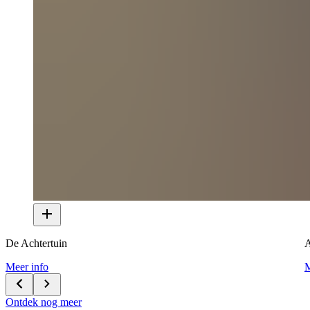
De Achtertuin
A
Meer info
M
Ontdek nog meer