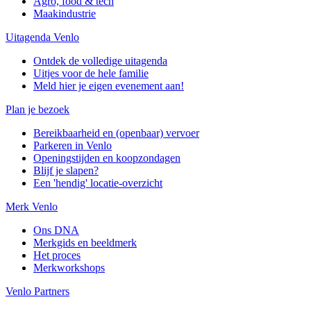
Agro, food & tech
Maakindustrie
Uitagenda Venlo
Ontdek de volledige uitagenda
Uitjes voor de hele familie
Meld hier je eigen evenement aan!
Plan je bezoek
Bereikbaarheid en (openbaar) vervoer
Parkeren in Venlo
Openingstijden en koopzondagen
Blijf je slapen?
Een 'hendig' locatie-overzicht
Merk Venlo
Ons DNA
Merkgids en beeldmerk
Het proces
Merkworkshops
Venlo Partners