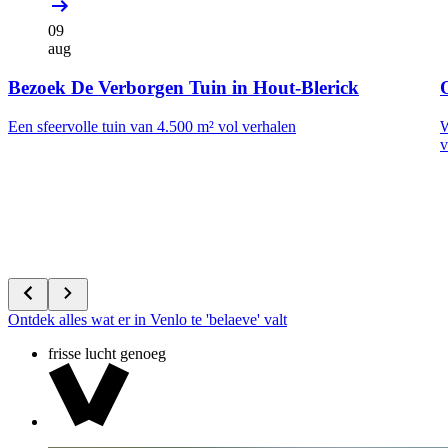
09
aug
Bezoek De Verborgen Tuin in Hout-Blerick
Een sfeervolle tuin van 4.500 m² vol verhalen
W
v
Ontdek alles wat er in Venlo te 'belaeve' valt
frisse lucht genoeg