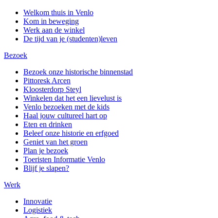
Welkom thuis in Venlo
Kom in beweging
Werk aan de winkel
De tijd van je (studenten)leven
Bezoek
Bezoek onze historische binnenstad
Pittoresk Arcen
Kloosterdorp Steyl
Winkelen dat het een lievelust is
Venlo bezoeken met de kids
Haal jouw cultureel hart op
Eten en drinken
Beleef onze historie en erfgoed
Geniet van het groen
Plan je bezoek
Toeristen Informatie Venlo
Blijf je slapen?
Werk
Innovatie
Logistiek