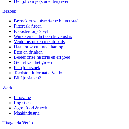
De tijd van je (studenten)leven
Bezoek
Bezoek onze historische binnenstad
Pittoresk Arcen
Kloosterdorp Steyl
Winkelen dat het een lievelust is
Venlo bezoeken met de kids
Haal jouw cultureel hart op
Eten en drinken
Beleef onze historie en erfgoed
Geniet van het groen
Plan je bezoek
Toeristen Informatie Venlo
Blijf je slapen?
Werk
Innovatie
Logistiek
Agro, food & tech
Maakindustrie
Uitagenda Venlo