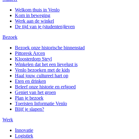
Welkom thuis in Venlo
Kom in beweging
Werk aan de winkel
De tijd van je (studenten)leven
Bezoek
Bezoek onze historische binnenstad
Pittoresk Arcen
Kloosterdorp Steyl
Winkelen dat het een lievelust is
Venlo bezoeken met de kids
Haal jouw cultureel hart op
Eten en drinken
Beleef onze historie en erfgoed
Geniet van het groen
Plan je bezoek
Toeristen Informatie Venlo
Blijf je slapen?
Werk
Innovatie
Logistiek