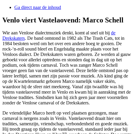
Ga direct naar de inhoud
Venlo viert Vastelaovend: Marco Schell
Wie aan Venlose dialectmuziek denkt, komt al snel uit bij
de
Drekskaters
. De band ontstond in 1982 als The Trash Cats, tot in
1984 besloten werd om het over een andere boeg te gooien. De
rock-‘n-roll sound bleef en Engelstalig maakte plaats voor het
Venloos dialect. De Drekskaters waren geboren. Ze werden al gauw
geboekt voor allerlei optredens en stonden dag in dag uit op het
podium, ook tijdens carnaval. Toch was zanger Marco Schell
vroeger geen fan van de vastelaovend. Deze liefde ontstond pas op
latere leeftijd, samen met zijn passie voor muziek. Als kind ging de
op de Kwartelenmarkt geboren Marco namelijk vaker skiën,
waardoor hij de sfeer niet meekreeg. Vanaf zijn twaalfde was hij
tijdens vastelaovend meer in Venlo en kwam hij in aanraking met de
Venlose tradities. Sindsdien kan hij zich geen jaar meer voorstellen
zonder de Venlose carnaval of de Drekskaters.
De vriendelijke Marco heeft op veel plaatsen gezongen, maar
carnaval is nergens zoals in Venlo. Vastelaovend draait hier om
tradities, samenzijn, vriendschap, verbondenheid en goede muziek.
Hij treedt graag op tijdens de vastelaovend, standaard ieder jaar bij