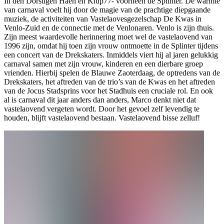
In den Dorstigen Haen en Klup77- voorheen de Splinter. De warmte
van carnaval voelt hij door de magie van de prachtige diepgaande
muziek, de activiteiten van Vastelaovesgezelschap De Kwas in
Venlo-Zuid en de connectie met de Venlonaren. Venlo is zijn thuis.
Zijn meest waardevolle herinnering moet wel de vastelaovend van
1996 zijn, omdat hij toen zijn vrouw ontmoette in de Splinter tijdens
een concert van de Drekskaters. Inmiddels viert hij al jaren gelukkig
carnaval samen met zijn vrouw, kinderen en een dierbare groep
vrienden. Hierbij spelen de Blauwe Zaoterdaag, de optredens van de
Drekskaters, het aftreden van de trio’s van de Kwas en het aftreden
van de Jocus Stadsprins voor het Stadhuis een cruciale rol. En ook
al is carnaval dit jaar anders dan anders, Marco denkt niet dat
vastelaovend vergeten wordt. Door het gevoel zelf levendig te
houden, blijft vastelaovend bestaan. Vastelaovend bisse zelluf!