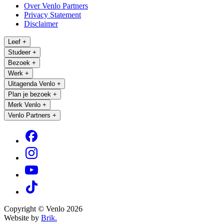
Over Venlo Partners
Privacy Statement
Disclaimer
Leef
+
Studeer
+
Bezoek
+
Werk
+
Uitagenda Venlo
+
Plan je bezoek
+
Merk Venlo
+
Venlo Partners
+
Copyright © Venlo 2026
Website by
Brik.