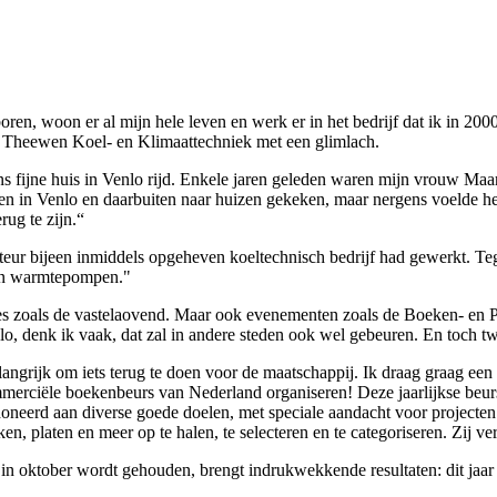
boren, woon er al mijn hele leven en werk er in het bedrijf dat ik in 
 Theewen Koel- en Klimaattechniek met een glimlach.
fijne huis in Venlo rijd. Enkele jaren geleden waren mijn vrouw Maart
n in Venlo en daarbuiten naar huizen gekeken, maar nergens voelde het 
rug te zijn.“
monteur bijeen inmiddels opgeheven koeltechnisch bedrijf had gewerkt. T
 en warmtepompen."
ties zoals de vastelaovend. Maar ook evenementen zoals de Boeken- en
lo, denk ik vaak, dat zal in andere steden ook wel gebeuren. En toch tw
angrijk om iets terug te doen voor de maatschappij. Ik draag graag een 
mmerciële boekenbeurs van Nederland organiseren! Deze jaarlijkse beurs
neerd aan diverse goede doelen, met speciale aandacht voor projecten 
en, platen en meer op te halen, te selecteren en te categoriseren. Zij v
 in oktober wordt gehouden, brengt indrukwekkende resultaten: dit jaa