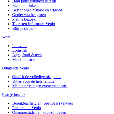
Haal jouw cultureel hart op
Eten en drinken
Beleef onze historie en erfgoed
Geniet van het groen
Plan je bezoek
Toeristen Informatie Venlo
Blijf je slapen?
Werk
Innovatie
Logistiek
Agro, food & tech
Maakindustrie
Uitagenda Venlo
Ontdek de volledige uitagenda
Uitjes voor de hele familie
Meld hier je eigen evenement aan!
Plan je bezoek
Bereikbaarheid en (openbaar) vervoer
Parkeren in Venlo
Openingstijden en koopzondagen