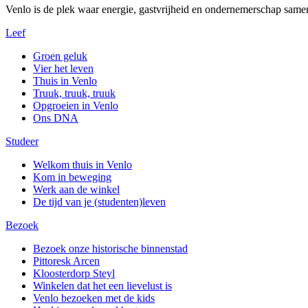
Venlo is de plek waar energie, gastvrijheid en ondernemerschap same
Leef
Groen geluk
Vier het leven
Thuis in Venlo
Truuk, truuk, truuk
Opgroeien in Venlo
Ons DNA
Studeer
Welkom thuis in Venlo
Kom in beweging
Werk aan de winkel
De tijd van je (studenten)leven
Bezoek
Bezoek onze historische binnenstad
Pittoresk Arcen
Kloosterdorp Steyl
Winkelen dat het een lievelust is
Venlo bezoeken met de kids