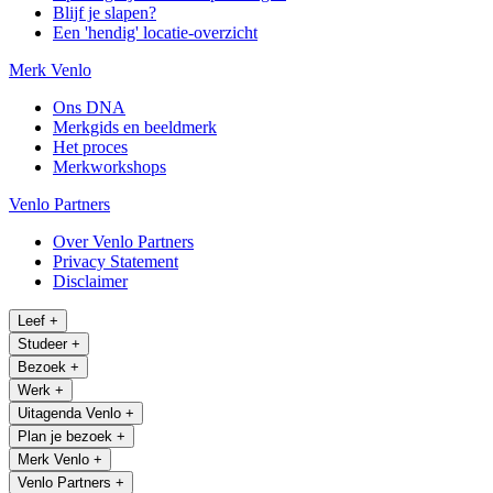
Blijf je slapen?
Een 'hendig' locatie-overzicht
Merk Venlo
Ons DNA
Merkgids en beeldmerk
Het proces
Merkworkshops
Venlo Partners
Over Venlo Partners
Privacy Statement
Disclaimer
Leef
+
Studeer
+
Bezoek
+
Werk
+
Uitagenda Venlo
+
Plan je bezoek
+
Merk Venlo
+
Venlo Partners
+