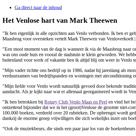
Ga direct naar de inhoud
Het Venlose hart van Mark Theewen
"Ik ben eigenlijk in alle opzichten aan Venlo verbonden. Ik ben er ge
Maasbrug voor oversteken vertelt Mark Theewen van Venloverkoelt |
"Een mooi moment van de dag is wanneer ik via de Maasbrug naar ons 
was ons oude huis en vooral de stadstuin te klein geworden. We hebbe
buitenland voor werk of vakantie ben ik altijd blij om weer in Venlo te
"Mijn vader richtte ons bedrijf op in 1986, nadat hij jarenlang als 
verduurzamen van bedrijfspanden en woningen met airconditioning
"Mijn liefde voor Venlo wordt natuurlijk gevoed door bekende tradi
aandacht. Als je kijkt naar wat er allemaal georganiseerd wordt in Ven
"Ik ben betrokken bij
Rotary Club Venlo Maas en Peel
en vind het bel
ontzettend bijzonder dat we in het (groot)Venlose de grootste niet-co
100.000 boeken, verdeeld over 20 rubrieken. De opbrengst wordt gedo
dankzij de enorme groep vrijwilligers die zich wekelijks inzet om boek
“Ook de muziekbeurs, die sinds een paar jaar los van de boekenbeurs