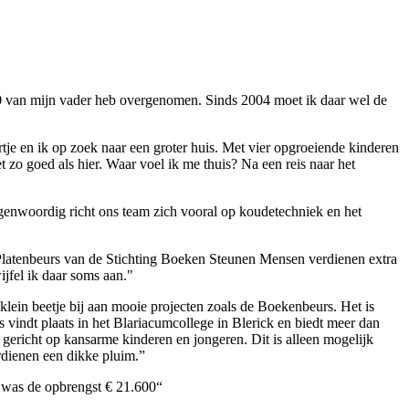
2000 van mijn vader heb overgenomen. Sinds 2004 moet ik daar wel de
je en ik op zoek naar een groter huis. Met vier opgroeiende kinderen
zo goed als hier. Waar voel ik me thuis? Na een reis naar het
egenwoordig richt ons team zich vooral op koudetechniek en het
 Platenbeurs van de Stichting Boeken Steunen Mensen verdienen extra
ijfel ik daar soms aan."
klein beetje bij aan mooie projecten zoals de Boekenbeurs. Het is
 vindt plaats in het Blariacumcollege in Blerick en biedt meer dan
gericht op kansarme kinderen en jongeren. Dit is alleen mogelijk
erdienen een dikke pluim.”
r was de opbrengst € 21.600“