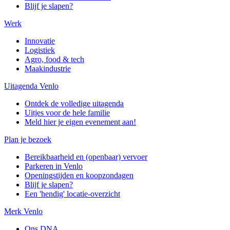
Blijf je slapen?
Werk
Innovatie
Logistiek
Agro, food & tech
Maakindustrie
Uitagenda Venlo
Ontdek de volledige uitagenda
Uitjes voor de hele familie
Meld hier je eigen evenement aan!
Plan je bezoek
Bereikbaarheid en (openbaar) vervoer
Parkeren in Venlo
Openingstijden en koopzondagen
Blijf je slapen?
Een 'hendig' locatie-overzicht
Merk Venlo
Ons DNA