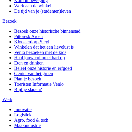
Kom in beweging
Werk aan de winkel
De tijd van je (studenten)leven
Bezoek
Bezoek onze historische binnenstad
Pittoresk Arcen
Kloosterdorp Steyl
Winkelen dat het een lievelust is
Venlo bezoeken met de kids
Haal jouw cultureel hart op
Eten en drinken
Beleef onze historie en erfgoed
Geniet van het groen
Plan je bezoek
Toeristen Informatie Venlo
Blijf je slapen?
Werk
Innovatie
Logistiek
Agro, food & tech
Maakindustrie