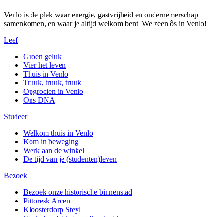
Venlo is de plek waar energie, gastvrijheid en ondernemerschap
samenkomen, en waar je altijd welkom bent. We zeen ôs in Venlo!
Leef
Groen geluk
Vier het leven
Thuis in Venlo
Truuk, truuk, truuk
Opgroeien in Venlo
Ons DNA
Studeer
Welkom thuis in Venlo
Kom in beweging
Werk aan de winkel
De tijd van je (studenten)leven
Bezoek
Bezoek onze historische binnenstad
Pittoresk Arcen
Kloosterdorp Steyl