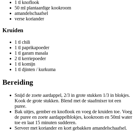
1 tl knoflook
50 ml plantaardige kookroom
amandelschaafsel
verse koriander
Kruiden
1 tl chili
1 tl paprikapoeder
1 tl garam masala
2 tl kerriepoeder
1 tl komijn
1 tl djinten / kurkuma
Bereiding
Snijd de zoete aardappel, 2/3 in grote stukken 1/3 in blokjes.
Kook de grote stukken. Blend met de staafmixer tot een
puree.
Bak uitjes, gember en knoflook en voeg de kruiden toe. Voeg
de puree en zoete aardappelblokjes, kookroom en 50ml water
toe en laat 15 minuten sudderen.
Serveer met koriander en kort gebakken amandelschaafsel.