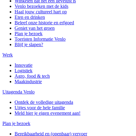
Winkelen dat het een lievelust is
Venlo bezoeken met de kids
Haal jouw cultureel hart op
Eten en drinken
Beleef onze historie en erfgoed
Geniet van het groen
Plan je bezoek
Toeristen Informatie Venlo
Blijf je slapen?
Werk
Innovatie
Logistiek
Agro, food & tech
Maakindustrie
Uitagenda Venlo
Ontdek de volledige uitagenda
Uitjes voor de hele familie
Meld hier je eigen evenement aan!
Plan je bezoek
Bereikbaarheid en (openbaar) vervoer