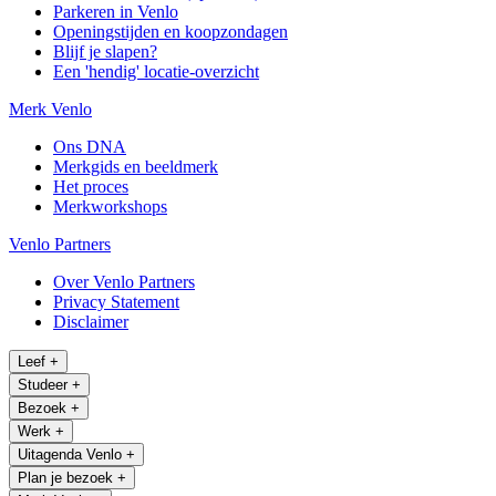
Parkeren in Venlo
Openingstijden en koopzondagen
Blijf je slapen?
Een 'hendig' locatie-overzicht
Merk Venlo
Ons DNA
Merkgids en beeldmerk
Het proces
Merkworkshops
Venlo Partners
Over Venlo Partners
Privacy Statement
Disclaimer
Leef
+
Studeer
+
Bezoek
+
Werk
+
Uitagenda Venlo
+
Plan je bezoek
+