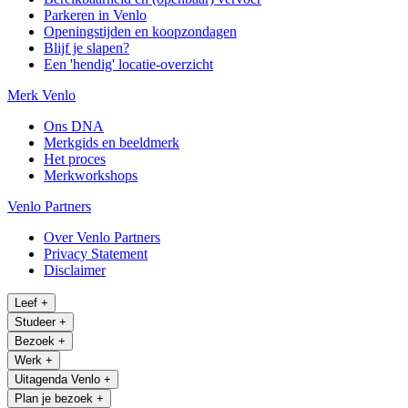
Parkeren in Venlo
Openingstijden en koopzondagen
Blijf je slapen?
Een 'hendig' locatie-overzicht
Merk Venlo
Ons DNA
Merkgids en beeldmerk
Het proces
Merkworkshops
Venlo Partners
Over Venlo Partners
Privacy Statement
Disclaimer
Leef
+
Studeer
+
Bezoek
+
Werk
+
Uitagenda Venlo
+
Plan je bezoek
+