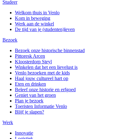
Studeer
Welkom thuis in Venlo
Kom in beweging
Werk aan de winkel
De tijd van je (studenten)leven
Bezoek
Bezoek onze historische binnenstad
Pittoresk Arcen
Kloosterdorp Steyl
Winkelen dat het een lievelust is
Venlo bezoeken met de kids
Haal jouw cultureel hart op
Eten en drinken
Beleef onze historie en erfgoed
Geniet van het groen
Plan je bezoek
Toeristen Informatie Venlo
Blijf je slapen?
Werk
Innovatie
Logistiek