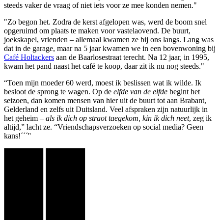
steeds vaker de vraag of niet iets voor ze mee konden nemen."
"Zo begon het. Zodra de kerst afgelopen was, werd de boom snel
opgeruimd om plaats te maken voor vastelaovend. De buurt,
joekskapel, vrienden – allemaal kwamen ze bij ons langs. Lang was
dat in de garage, maar na 5 jaar kwamen we in een bovenwoning bij
Café Holtackers
aan de Baarlosestraat terecht. Na 12 jaar, in 1995,
kwam het pand naast het café te koop, daar zit ik nu nog steeds."
“Toen mijn moeder 60 werd, moest ik beslissen wat ik wilde. Ik
besloot de sprong te wagen. Op de
elfde van de elfde
begint het
seizoen, dan komen mensen van hier uit de buurt tot aan Brabant,
Gelderland en zelfs uit Duitsland. Veel afspraken zijn natuurlijk in
het geheim –
als ik dich op straot taegekom, kin ik dich neet
, zeg ik
altijd,” lacht ze. “Vriendschapsverzoeken op social media? Geen
kans!´´´''