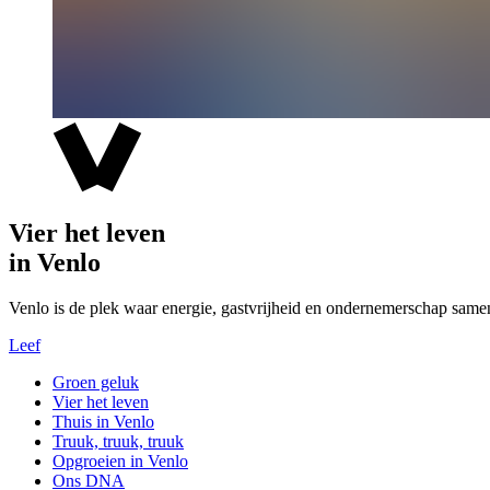
Vier het leven
in Venlo
Venlo is de plek waar energie, gastvrijheid en ondernemerschap same
Leef
Groen geluk
Vier het leven
Thuis in Venlo
Truuk, truuk, truuk
Opgroeien in Venlo
Ons DNA