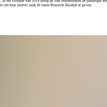
. In het voorjaar van 2019 kreeg de Sint Martinuskerk de pauselijke er
n om haar nieuwe zaak de naam Brasserie Basiliek te geven.