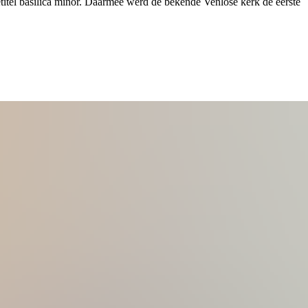
etitel basilica minor. Daarmee werd de bekende Venlose kerk de eerste