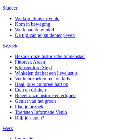
Studeer
Welkom thuis in Venlo
Kom in beweging
Werk aan de winkel
De tijd van je (studenten)leven
Bezoek
Bezoek onze historische binnenstad
Pittoresk Arcen
Kloosterdorp Steyl
Winkelen dat het een lievelust is
Venlo bezoeken met de kids
Haal jouw cultureel hart op
Eten en drinken
Beleef onze historie en erfgoed
Geniet van het groen
Plan je bezoek
Toeristen Informatie Venlo
Blijf je slapen?
Werk
Innovatie