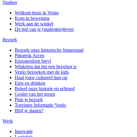
Studeer
Welkom thuis in Venlo
Kom in beweging
Werk aan de winkel
De tijd van je (studenten)leven
Bezoek
Bezoek onze historische binnenstad
Pittoresk Arcen
Kloosterdorp Steyl
Winkelen dat het een lievelust is
Venlo bezoeken met de kids
Haal jouw cultureel hart op
Eten en drinken
Beleef onze historie en erfgoed
Geniet van het groen
Plan je bezoek
Toeristen Informatie Venlo
Blijf je slapen?
Werk
Innovatie
Logistiek