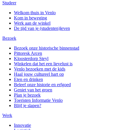
Studeer
Welkom thuis in Venlo
Kom in beweging
Werk aan de winkel
De tijd van je (studenten)leven
Bezoek
Bezoek onze historische binnenstad
Pittoresk Arcen
Kloosterdorp Steyl
Winkelen dat het een lievelust is
Venlo bezoeken met de kids
Haal jouw cultureel hart op
Eten en drinken
Beleef onze historie en erfgoed
Geniet van het groen
Plan je bezoek
Toeristen Informatie Venlo
Blijf je slapen?
Werk
Innovatie