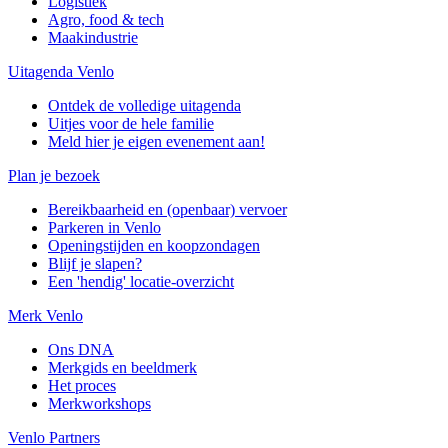
Logistiek
Agro, food & tech
Maakindustrie
Uitagenda Venlo
Ontdek de volledige uitagenda
Uitjes voor de hele familie
Meld hier je eigen evenement aan!
Plan je bezoek
Bereikbaarheid en (openbaar) vervoer
Parkeren in Venlo
Openingstijden en koopzondagen
Blijf je slapen?
Een 'hendig' locatie-overzicht
Merk Venlo
Ons DNA
Merkgids en beeldmerk
Het proces
Merkworkshops
Venlo Partners