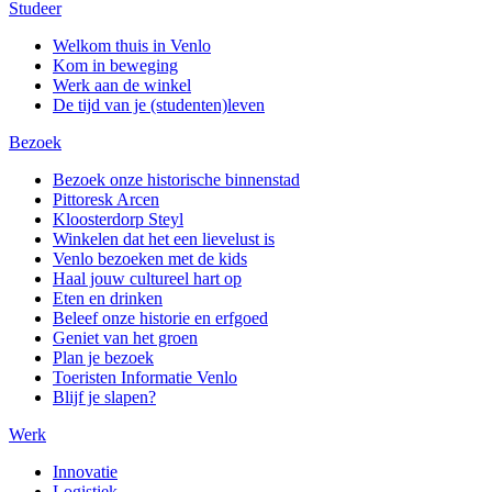
Studeer
Welkom thuis in Venlo
Kom in beweging
Werk aan de winkel
De tijd van je (studenten)leven
Bezoek
Bezoek onze historische binnenstad
Pittoresk Arcen
Kloosterdorp Steyl
Winkelen dat het een lievelust is
Venlo bezoeken met de kids
Haal jouw cultureel hart op
Eten en drinken
Beleef onze historie en erfgoed
Geniet van het groen
Plan je bezoek
Toeristen Informatie Venlo
Blijf je slapen?
Werk
Innovatie
Logistiek