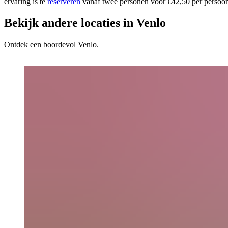
ervaring is te
reserveren
vanaf twee personen voor €42,50 per persoo
Bekijk andere locaties in Venlo
Ontdek een boordevol Venlo.