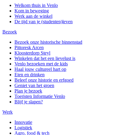
Welkom thuis in Venlo
Kom in beweging
Werk aan de winkel
De tijd van je (studenten)leven
Bezoek
Bezoek onze historische binnenstad
Pittoresk Arcen
Kloosterdorp Steyl
Winkelen dat het een lievelust is
Venlo bezoeken met de kids
Haal jouw cultureel hart op
Eten en drinken
Beleef onze historie en erfgoed
Geniet van het groen
Plan je bezoek
Toeristen Informatie Venlo
Blijf je slapen?
Werk
Innovatie
Logistiek
Agro, food & tech