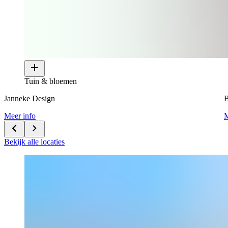
Tuin & bloemen
Janneke Design
B
Meer info
M
Bekijk alle locaties