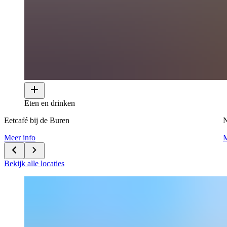
Eten en drinken
Eetcafé bij de Buren
N
Meer info
M
Bekijk alle locaties