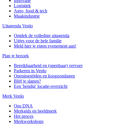
Innovatie
Logistiek
Agro, food & tech
Maakindustrie
Uitagenda Venlo
Ontdek de volledige uitagenda
Uitjes voor de hele familie
Meld hier je eigen evenement aan!
Plan je bezoek
Bereikbaarheid en (openbaar) vervoer
Parkeren in Venlo
Openingstijden en koopzondagen
Blijf je slapen?
Een 'hendig' locatie-overzicht
Merk Venlo
Ons DNA
Merkgids en beeldmerk
Het proces
Merkworkshops