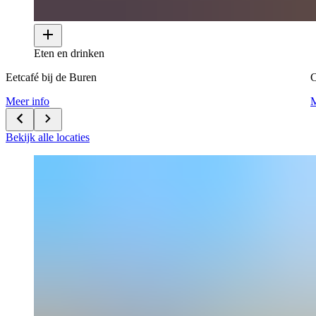
Eten en drinken
Eetcafé bij de Buren
Meer info
M
Bekijk alle locaties