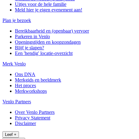
Uitjes voor de hele familie
Meld hier je eigen evenement aan!
Plan je bezoek
Bereikbaarheid en (openbaar) vervoer
Parkeren in Venlo
Openingstijden en koopzondagen
Blijf je slapen?
Een 'hendig' locatie-overzicht
Merk Venlo
Ons DNA
Merkgids en beeldmerk
Het proces
Merkworkshops
Venlo Partners
Over Venlo Partners
Privacy Statement
Disclaimer
Leef
+