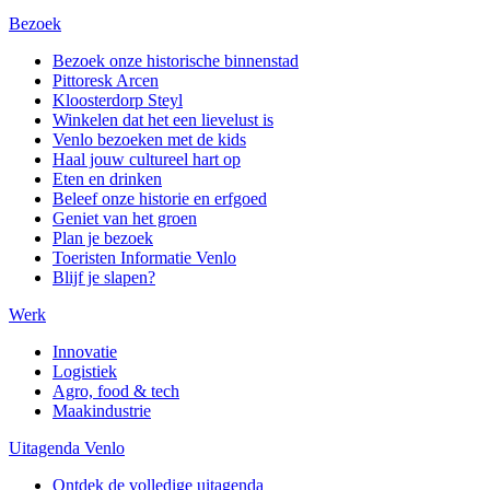
Bezoek
Bezoek onze historische binnenstad
Pittoresk Arcen
Kloosterdorp Steyl
Winkelen dat het een lievelust is
Venlo bezoeken met de kids
Haal jouw cultureel hart op
Eten en drinken
Beleef onze historie en erfgoed
Geniet van het groen
Plan je bezoek
Toeristen Informatie Venlo
Blijf je slapen?
Werk
Innovatie
Logistiek
Agro, food & tech
Maakindustrie
Uitagenda Venlo
Ontdek de volledige uitagenda