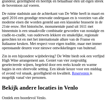
grandeur, gezelligheid en heerlijk en betaalbaar eten uit eigen streek
de boventoon zal voeren.
De ruime stadstuin aan de achterkant van De Witte heeft in maart en
april 2016 een grondige renovatie ondergaan en is voorzien van alle
moderne eisen die worden gesteld aan een klassieke brasserie in de
21ste eeuw. Het historische, monumentale pand uit 1611 met
binnentuin is een smaakvolle combinatie geworden van nostalgie en
cradle-to-cradle, van ouderwets lekkere en smakelijke, regionale
gerechten tot en met het internationale allure van de Franse en
Italiaanse keuken. Met respect voor eigen traditie, maar met immer
openstaande deuren voor nieuwe ontwikkelingen van buitenaf.
Zin in een bijzondere wijnbeleving? De Witte biedt ook een verfijnd
High Wine arrangement aan. Geniet van vier zorgvuldig
geselecteerde wijnen, begeleid door een reeks koude en warme
hapjes in een sfeervolle setting. Een ideale keuze voor een middag
of avond vol smaak, gezelligheid en kwaliteit.
Reserveren
is
mogelijk vanaf vier personen.
Bekijk andere locaties in Venlo
Ontdek een boordevol Venlo.