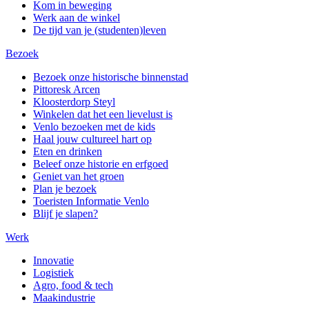
Kom in beweging
Werk aan de winkel
De tijd van je (studenten)leven
Bezoek
Bezoek onze historische binnenstad
Pittoresk Arcen
Kloosterdorp Steyl
Winkelen dat het een lievelust is
Venlo bezoeken met de kids
Haal jouw cultureel hart op
Eten en drinken
Beleef onze historie en erfgoed
Geniet van het groen
Plan je bezoek
Toeristen Informatie Venlo
Blijf je slapen?
Werk
Innovatie
Logistiek
Agro, food & tech
Maakindustrie