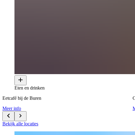
Eten en drinken
Eetcafé bij de Buren
Meer info
M
Bekijk alle locaties