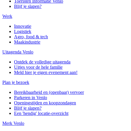
Toeristen Informatie Venlo
Blijf je slapen?
Werk
Innovatie
Logistiek
Agro, food & tech
Maakindustrie
Uitagenda Venlo
Ontdek de volledige uitagenda
Uitjes voor de hele familie
Meld hier je eigen evenement aan!
Plan je bezoek
Bereikbaarheid en (openbaar) vervoer
Parkeren in Venlo
Openingstijden en koopzondagen
Blijf je slapen?
Een 'hendig' locatie-overzicht
Merk Venlo